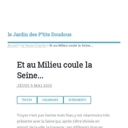
le Jardin des P’tits Doudous
Accueil
>
la Haute Charme
>
Et au Milieu coule la Seine...
Et au Milieu coule la
Seine...
JEUDI 9 MAI 2013
TROYES
CHAMPAGNE
EVÉNEMENTS
Troyes n’est pas Venise mais l’eau y est néanmoins très
présente avec la Seine qui, après s’être divisée en
amont de la ville, la traverse ; ses différents bras en