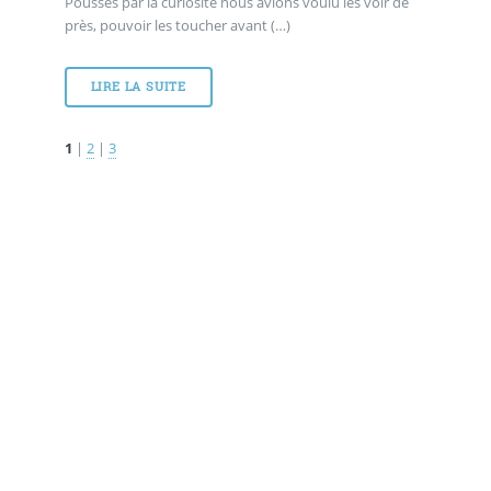
Poussés par la curiosité nous avions voulu les voir de
près, pouvoir les toucher avant (…)
LIRE LA SUITE
1
|
2
|
3