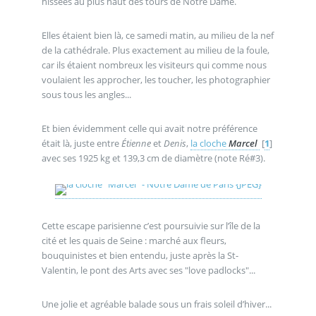
hissées au plus haut des tours de Notre Dame.
Elles étaient bien là, ce samedi matin, au milieu de la nef
de la cathédrale. Plus exactement au milieu de la foule,
car ils étaient nombreux les visiteurs qui comme nous
voulaient les approcher, les toucher, les photographier
sous tous les angles...
Et bien évidemment celle qui avait notre préférence
était là, juste entre
Étienne
et
Denis
,
la cloche
Marcel
[
1
]
avec ses 1925 kg et 139,3 cm de diamètre (note Ré#3).
Cette escape parisienne c’est poursuivie sur l’île de la
cité et les quais de Seine : marché aux fleurs,
bouquinistes et bien entendu, juste après la St-
Valentin, le pont des Arts avec ses "love padlocks"...
Une jolie et agréable balade sous un frais soleil d’hiver...