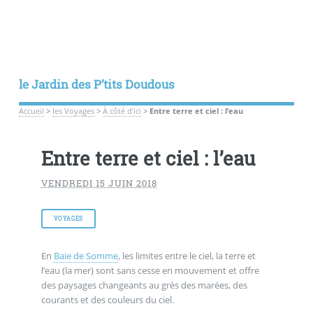
le Jardin des P’tits Doudous
Accueil
>
les Voyages
>
À côté d’ici
>
Entre terre et ciel : l’eau
Entre terre et ciel : l’eau
VENDREDI 15 JUIN 2018
VOYAGES
En
Baie de Somme
, les limites entre le ciel, la terre et
l’eau (la mer) sont sans cesse en mouvement et offre
des paysages changeants au grès des marées, des
courants et des couleurs du ciel.