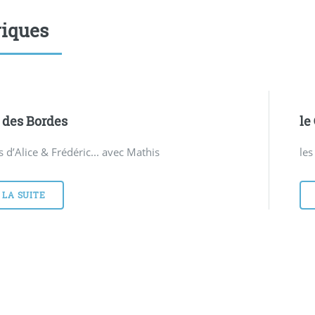
iques
s des Bordes
le
s d’Alice & Frédéric... avec Mathis
les
 LA SUITE