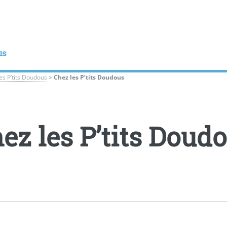
us
les P’tits Doudous
>
Chez les P’tits Doudous
ez les P’tits Doud