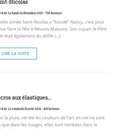
int-Nicolas
D & M
- Le lundi 14 décembre 2015 - 708 lecteurs
cette année Saint-Nicolas a "boudé" Nancy, c’est pour
ux faire la fête à Neuves-Maisons. Son copain le Père
l était également du défilé (…)
LIRE LA SUITE
cros aux élastiques...
D & M
- Le vendredi 15 août 2014 - 433 lecteurs
c la pluie, cet été les couleurs de l’arc en ciel ne sont
 que dans les nuages, elles sont tombées dans le