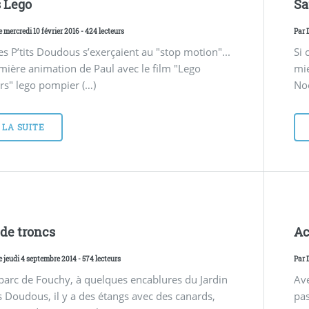
 Lego
Sa
e mercredi 10 février 2016 - 424 lecteurs
Par
s P’tits Doudous s’exerçaient au "stop motion"...
Si 
ière animation de Paul avec le film "Lego
mie
rs" lego pompier (…)
Noë
 LA SUITE
 de troncs
Ac
e jeudi 4 septembre 2014 - 574 lecteurs
Par
parc de Fouchy, à quelques encablures du Jardin
Ave
ts Doudous, il y a des étangs avec des canards,
pas