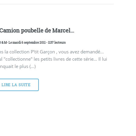
 Camion poubelle de Marcel...
D & M
- Le mardi 6 septembre 2011 - 1137 lecteurs
s la collection P’tit Garçon , vous avez demandé...
l "collectionne" les petits livres de cette série... Il lui
quait le plus (…)
LIRE LA SUITE