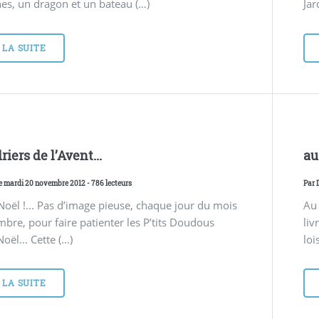
es, un dragon et un bateau (…)
Jar
 LA SUITE
iers de l’Avent...
au
Le mardi 20 novembre 2012 - 786 lecteurs
Par
Noël !... Pas d’image pieuse, chaque jour du mois
Au 
bre, pour faire patienter les P’tits Doudous
liv
oël... Cette (…)
lo
 LA SUITE