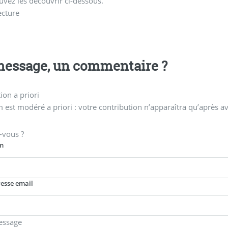
vez les découvrir ci-dessous.
ecture
essage, un commentaire ?
on a priori
 est modéré a priori : votre contribution n’apparaîtra qu’après av
-vous ?
m
resse email
essage