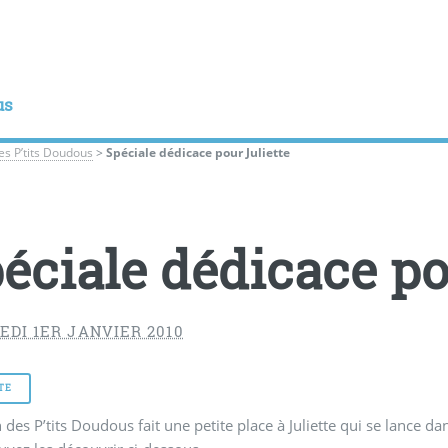
us
les P’tits Doudous
>
Spéciale dédicace pour Juliette
éciale dédicace po
EDI 1ER JANVIER 2010
TE
n des P’tits Doudous fait une petite place à Juliette qui se lance d