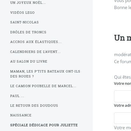
Vous pou
UN JOYEUX NOËL...
Bonne l
VIDÉOS LEGO
SAINT-NICOLAS
DRÔLES DE TRONCS
Un m
ACCROS AUX ÉLASTIQUES...
CALENDRIERS DE L’AVENT...
modérati
Ce forum
AU SALON DU LIVRE
MAMAN, LES P’TITS BATEAUX ONT-ILS
Qui êtes
DES ROUES ?
Votre no
LE CAMION POUBELLE DE MARCEL...
PAUL ...
Votre ad
LE RETOUR DES DOUDOUS
NAISSANCE
SPÉCIALE DÉDICACE POUR JULIETTE
Votre m