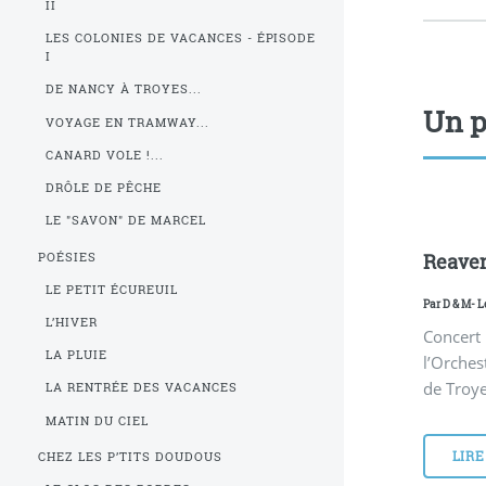
II
LES COLONIES DE VACANCES - ÉPISODE
I
DE NANCY À TROYES...
Un p
VOYAGE EN TRAMWAY...
CANARD VOLE !...
DRÔLE DE PÊCHE
LE "SAVON" DE MARCEL
Reaven
POÉSIES
LE PETIT ÉCUREUIL
Par
D & M
- L
L’HIVER
Concert
LA PLUIE
l’Orche
de Troye
LA RENTRÉE DES VACANCES
MATIN DU CIEL
LIRE
CHEZ LES P’TITS DOUDOUS