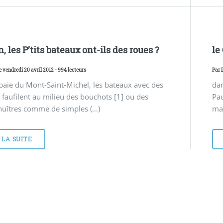
 les P’tits bateaux ont-ils des roues ?
le
e vendredi 20 avril 2012 - 994 lecteurs
Par
baie du Mont-Saint-Michel, les bateaux avec des
dan
 faufilent au milieu des bouchots [1] ou des
Pau
huîtres comme de simples (…)
man
 LA SUITE