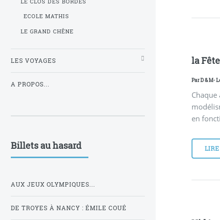
LE CLOS DES BORDES
ECOLE MATHIS
LE GRAND CHÊNE
la Fêt
LES VOYAGES
Par
D & M
- 
A PROPOS...
Chaque 
modélism
en fonct
Billets au hasard
LIRE
AUX JEUX OLYMPIQUES...
DE TROYES À NANCY : ÉMILE COUÉ