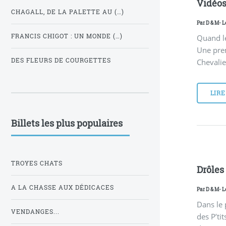
Vidéos
CHAGALL, DE LA PALETTE AU (…)
Par
D & M
- L
FRANCIS CHIGOT : UN MONDE (…)
Quand le
Une prem
DES FLEURS DE COURGETTES
Chevalie
LIRE
Billets les plus populaires
TROYES CHATS
Drôles
A LA CHASSE AUX DÉDICACES
Par
D & M
- L
Dans le 
VENDANGES...
des P’ti