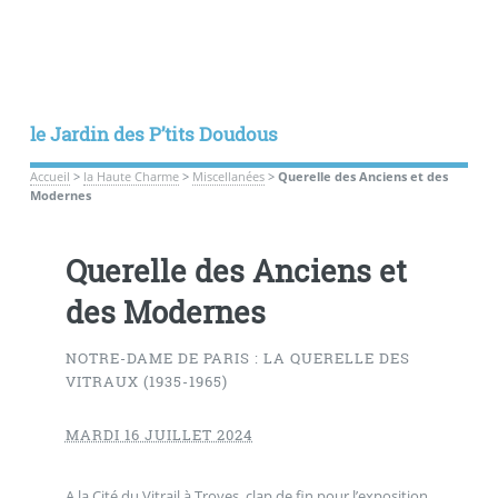
le Jardin des P’tits Doudous
Accueil
>
la Haute Charme
>
Miscellanées
>
Querelle des Anciens et des
Modernes
Querelle des Anciens et
des Modernes
NOTRE-DAME DE PARIS : LA QUERELLE DES
VITRAUX (1935-1965)
MARDI 16 JUILLET 2024
A la Cité du Vitrail à Troyes, clap de fin pour l’exposition