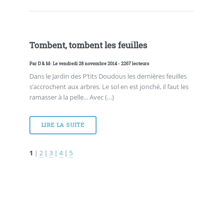
Tombent, tombent les feuilles
Par
D & M
- Le vendredi 28 novembre 2014 - 2267 lecteurs
Dans le Jardin des P’tits Doudous les dernières feuilles
s’accrochent aux arbres. Le sol en est jonché, il faut les
ramasser à la pelle... Avec (…)
LIRE LA SUITE
1
|
2
|
3
|
4
|
5