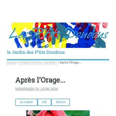
le Jardin des P’tits Doudous
Accueil
>
la Haute Charme
>
au Jardin
>
Après l’Orage...
Après l’Orage...
VENDREDI 10 JUIN 2016
AU JARDIN
ETÉ
PHOTOS