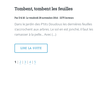
Tombent, tombent les feuilles
Par
D & M
- Le vendredi 28 novembre 2014 - 2275 lecteurs
Dans le Jardin des P’tits Doudous les dernières feuilles
s’accrochent aux arbres. Le sol en est jonché, il faut les
ramasser à la pelle... Avec (…)
LIRE LA SUITE
1
|
2
|
3
|
4
|
5