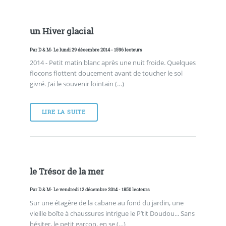
un Hiver glacial
Par
D & M
- Le lundi 29 décembre 2014 - 1596 lecteurs
2014 - Petit matin blanc après une nuit froide. Quelques
flocons flottent doucement avant de toucher le sol
givré. J’ai le souvenir lointain (…)
LIRE LA SUITE
le Trésor de la mer
Par
D & M
- Le vendredi 12 décembre 2014 - 1850 lecteurs
Sur une étagère de la cabane au fond du jardin, une
vieille boîte à chaussures intrigue le P’tit Doudou... Sans
hésiter, le petit garçon, en se (…)