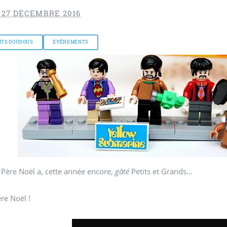
 27 DÉCEMBRE 2016
TITS DOUDOUS
EVÉNEMENTS
 Père Noël a, cette année encore,
gâté
Petits et Grands...
re Noël !