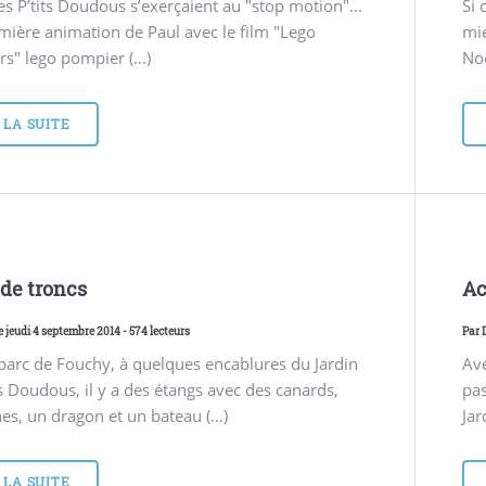
s P’tits Doudous s’exerçaient au "stop motion"...
Si 
ière animation de Paul avec le film "Lego
mie
rs" lego pompier (…)
Noë
 LA SUITE
 de troncs
Ac
e jeudi 4 septembre 2014 - 574 lecteurs
Par
parc de Fouchy, à quelques encablures du Jardin
Ave
ts Doudous, il y a des étangs avec des canards,
pas
es, un dragon et un bateau (…)
Jar
 LA SUITE