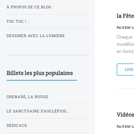
À PROPOS DE CE BLOG :
la Fêt
TOC TOC !...
Par
D & M
- 
DESSINER AVEC LA LUMIÈRE
Chaque 
modélism
en fonct
LIRE
Billets les plus populaires
GRENADE, LA ROUGE
LE SANCTUAIRE D’ASCLÉPIOS...
Vidéos
DÉDICACE
Par
D & M
- L