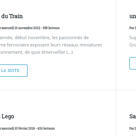
e du Train
un
Le mercredi 16 novembre 2022 - 538 lecteurs
Par
année, début novembre, les passionnés de
Sup
e ferroviaire exposent leurs réseaux miniatures
Gra
ionnement, de quoi émerveiller (…)
 LA SUITE
 Lego
Sa
e mercredi 10 février 2016 - 426 lecteurs
Par