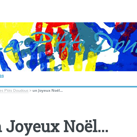
us
les P’tits Doudous
>
un Joyeux Noël...
 Joyeux Noël...