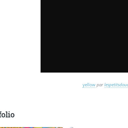
yellow
par
lespetitsdo
folio