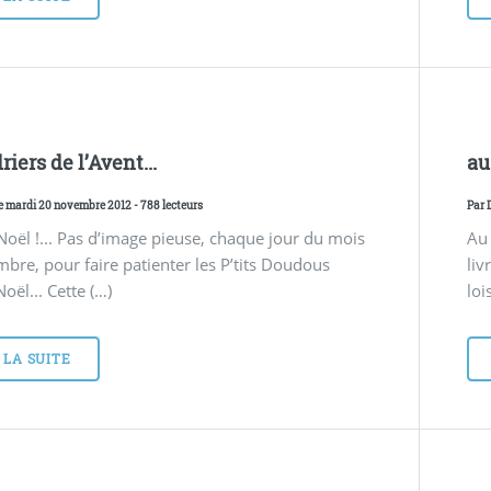
iers de l’Avent...
au
Le mardi 20 novembre 2012 - 788 lecteurs
Par
Noël !... Pas d’image pieuse, chaque jour du mois
Au 
bre, pour faire patienter les P’tits Doudous
liv
oël... Cette (…)
lo
 LA SUITE