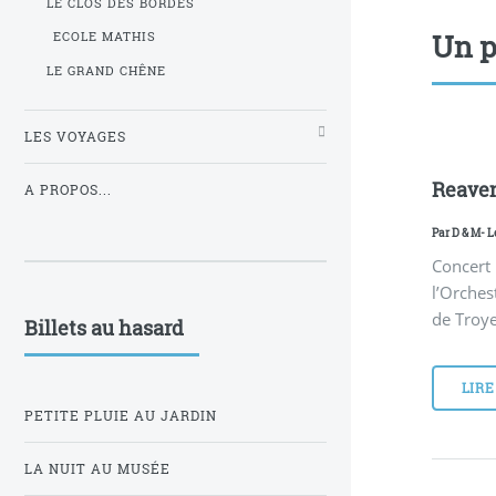
LE CLOS DES BORDES
Un p
ECOLE MATHIS
LE GRAND CHÊNE
LES VOYAGES
Reaven
A PROPOS...
Par
D & M
- L
Concert
l’Orche
de Troye
Billets au hasard
LIRE
PETITE PLUIE AU JARDIN
LA NUIT AU MUSÉE