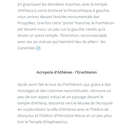
En gravissant les dernières marches, avec le temple
d’Athéna à votre droite et la Pinacothèque à gauche,
vous arrivez devant l’entrée monumentale des
Propylées. Une fois cette ”porte” franchie, le Parthénon
est devant vous, un peu sur la gauche, tandis qu’à
droite un autre temple : l’Erechtion, reconnaissable
avec ses six statues qui tiennent lieu de piliers : les
Cariatides
[
2
]
.
Acropole d’Athènes - l’Erechteion
Après avoir fait le tour du Parthénon, qui, grâce à des
moulages et des colonnes reconstituées, retrouve un
peu de son aspect initia,l et un passage devant le
temple d’Athéna, descente vers le Musée de l’Acropole
en surplombant la ville d’Athènes avec le Théâtre de
Dionysos et l’Odéon d’Hérodote Aticus et un peu plus
loin le Temple d’Hephaestus.