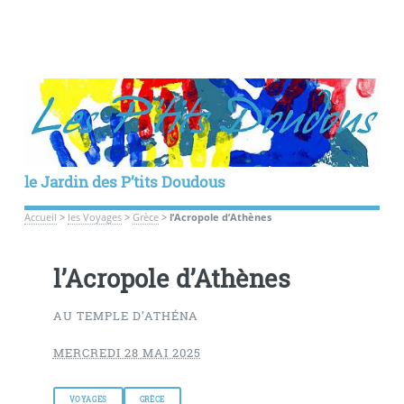
le Jardin des P’tits Doudous
Accueil
>
les Voyages
>
Grèce
>
l’Acropole d’Athènes
l’Acropole d’Athènes
AU TEMPLE D’ATHÉNA
MERCREDI 28 MAI 2025
VOYAGES
GRÈCE