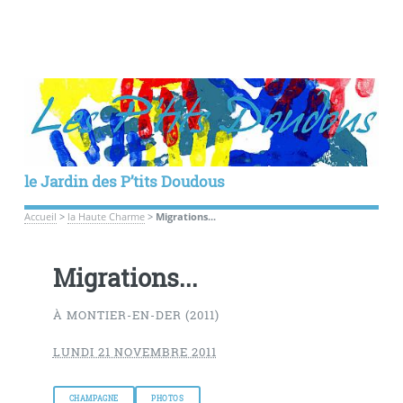
le Jardin des P’tits Doudous
Accueil
>
la Haute Charme
>
Migrations...
Migrations...
À MONTIER-EN-DER (2011)
LUNDI 21 NOVEMBRE 2011
CHAMPAGNE
PHOTOS