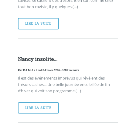
caviste, se cachent des trésors. Bien sûr, comme chez
tout bon caviste, il y quelques (…)
LIRE LA SUITE
Nancy insolite...
Par
D & M
- Le lundi 14 mars 2016 - 1085 lecteurs
Il est des événements imprévus qui révèlent des
trésors cachés... Une belle journée ensoleillée de fin
d’hiver qui voit son programme (…)
LIRE LA SUITE