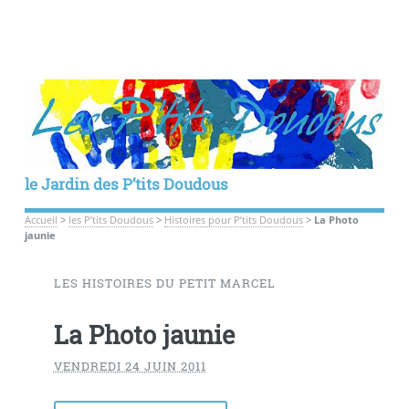
le Jardin des P’tits Doudous
Accueil
>
les P’tits Doudous
>
Histoires pour P’tits Doudous
>
La Photo
jaunie
LES HISTOIRES DU PETIT MARCEL
La Photo jaunie
VENDREDI 24 JUIN 2011