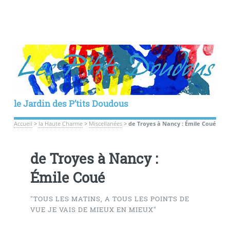
le Jardin des P’tits Doudous
Accueil
>
la Haute Charme
>
Miscellanées
>
de Troyes à Nancy : Émile Coué
de Troyes à Nancy :
Émile Coué
"TOUS LES MATINS, A TOUS LES POINTS DE
VUE JE VAIS DE MIEUX EN MIEUX"