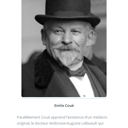
Emile Coué
Parallèlement Coué apprend l’existence d’un médecin
original, le docteur Ambroise-Auguste Liébeault qui